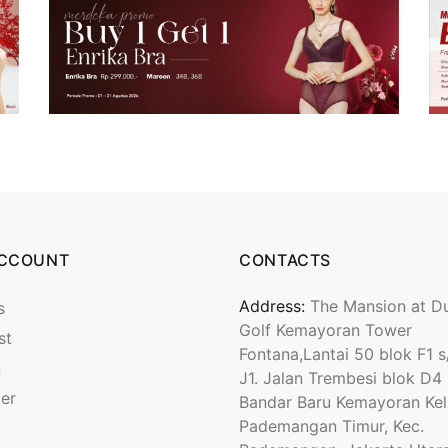
ACCOUNT
CONTACTS
Address:
The Mansion at D
s
Golf Kemayoran Tower
st
Fontana,Lantai 50 blok F1 s
n
J1. Jalan Trembesi blok D4
ter
Bandar Baru Kemayoran Kel
Pademangan Timur, Kec.